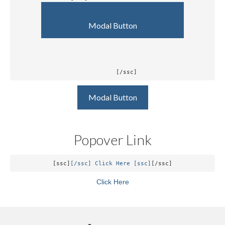
			Modal Button			
	[/ssc]
Modal Button
Popover Link
[ssc]
[/ssc] Click Here [ssc]
[/ssc]
Click Here