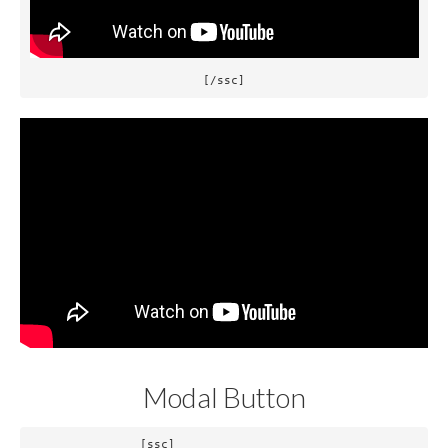
[/ssc]
Modal Button
[ssc] 			