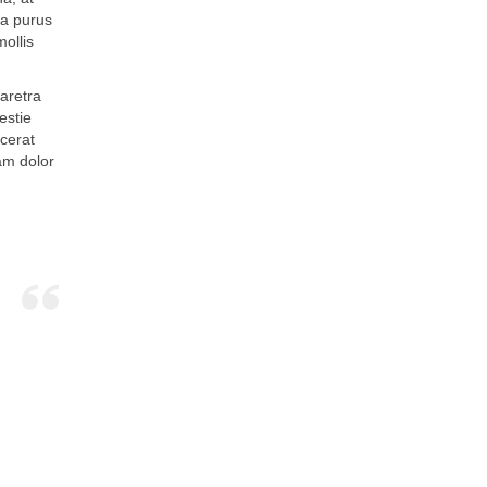
la purus
ollis
haretra
estie
acerat
iam dolor