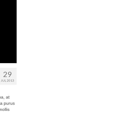
29
JUL 2013
na, at
la purus
ollis