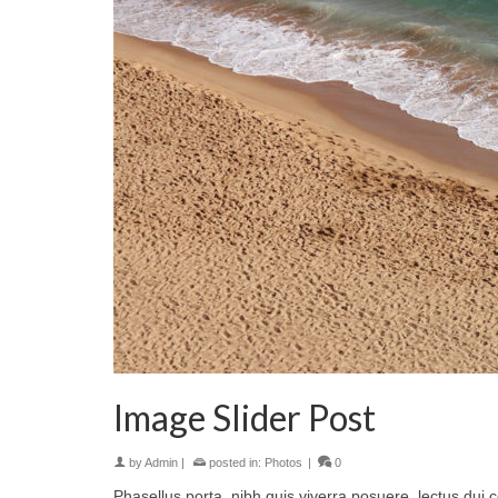
Image Slider Post
by
Admin
|
posted in:
Photos
|
0
Phasellus porta, nibh quis viverra posuere, lectus dui c