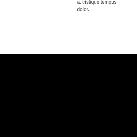
a, tristique tempus
dolor.