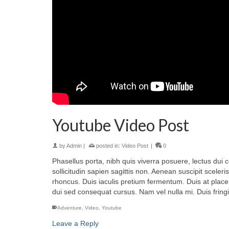
Youtube Video Post
by
Admin
|
posted in:
Video Post
|
0
Phasellus porta, nibh quis viverra posuere, lectus dui c
sollicitudin sapien sagittis non. Aenean suscipit scele
rhoncus. Duis iaculis pretium fermentum. Duis at place
dui sed consequat cursus. Nam vel nulla mi. Duis fringil
Adventure
,
Video
,
Youtube
Leave a Reply