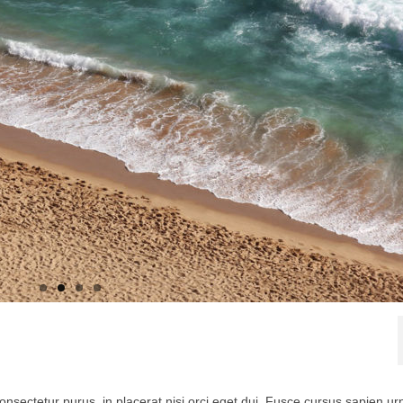
onsectetur purus, in placerat nisi orci eget dui. Fusce cursus sapien ur