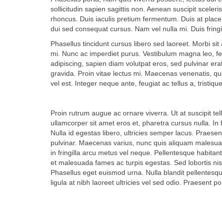
sollicitudin sapien sagittis non. Aenean suscipit scele
rhoncus. Duis iaculis pretium fermentum. Duis at place
dui sed consequat cursus. Nam vel nulla mi. Duis fringil
Phasellus tincidunt cursus libero sed laoreet. Morbi sit
mi. Nunc ac imperdiet purus. Vestibulum magna leo, feug
adipiscing, sapien diam volutpat eros, sed pulvinar erat
gravida. Proin vitae lectus mi. Maecenas venenatis, quam
vel est. Integer neque ante, feugiat ac tellus a, tristiq
Proin rutrum augue ac ornare viverra. Ut at suscipit tel
ullamcorper sit amet eros et, pharetra cursus nulla. In
Nulla id egestas libero, ultricies semper lacus. Praes
pulvinar. Maecenas varius, nunc quis aliquam malesua
in fringilla arcu metus vel neque. Pellentesque habitant
et malesuada fames ac turpis egestas. Sed lobortis nis
Phasellus eget euismod urna. Nulla blandit pellentesqu
ligula at nibh laoreet ultricies vel sed odio. Praesent por