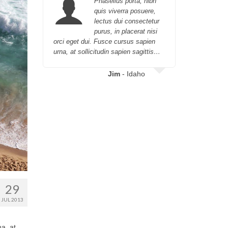
Phasellus porta, nibh
quis viverra posuere,
lectus dui consectetur
purus, in placerat nisi
orci eget dui. Fusce cursus sapien
orci eget 
urna, at sollicitudin sapien sagittis…
urna, at so
Jim
- Idaho
Jo
29
JUL 2013
na, at