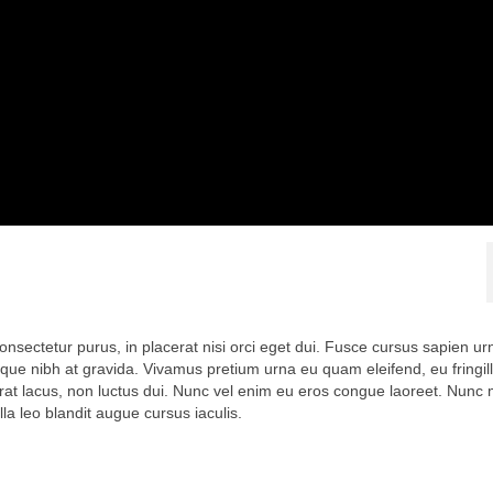
onsectetur purus, in placerat nisi orci eget dui. Fusce cursus sapien ur
risque nibh at gravida. Vivamus pretium urna eu quam eleifend, eu fringil
rat lacus, non luctus dui. Nunc vel enim eu eros congue laoreet. Nunc m
la leo blandit augue cursus iaculis.